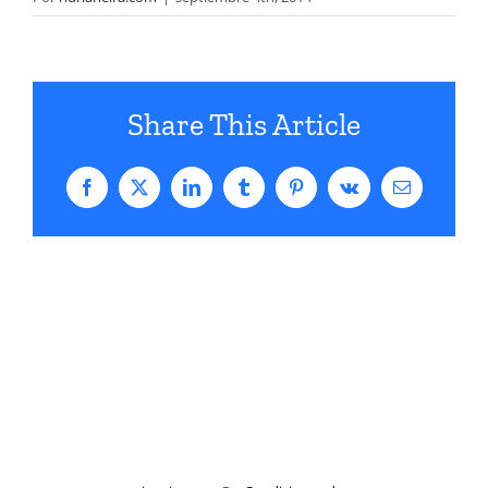
Share This Article
Facebook
X
LinkedIn
Tumblr
Pinterest
Vk
Correo
electrónico