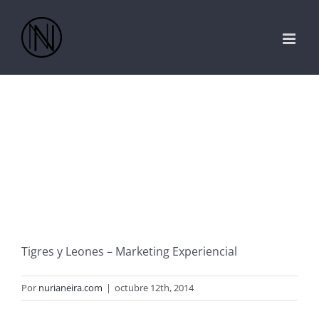
Saltar
al
contenido
Tigres y Leones – Marketing Experiencial
Por
nurianeira.com
|
octubre 12th, 2014