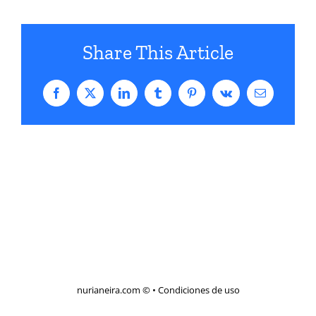
Share This Article
Facebook
X
LinkedIn
Tumblr
Pinterest
Vk
Correo
electrónico
nurianeira.com ©
•
Condiciones de uso