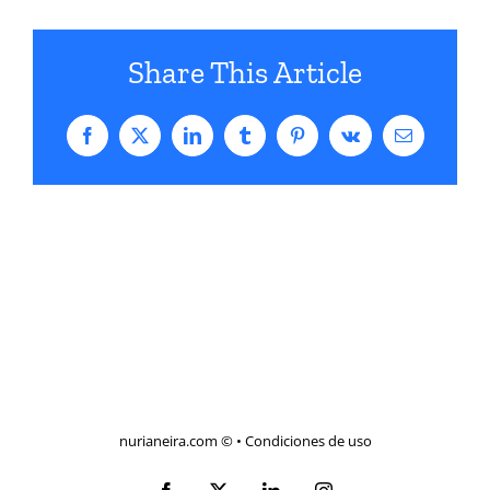
Share This Article
Facebook
X
LinkedIn
Tumblr
Pinterest
Vk
Correo
electrónico
nurianeira.com ©
•
Condiciones de uso