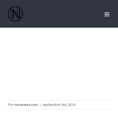
Saltar
al
contenido
Por
nurianeira.com
|
septiembre 3rd, 2014