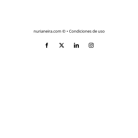
nurianeira.com ©
•
Condiciones de uso
Facebook
X
LinkedIn
Instagram