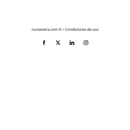
nurianeira.com ©
•
Condiciones de uso
Facebook
X
LinkedIn
Instagram