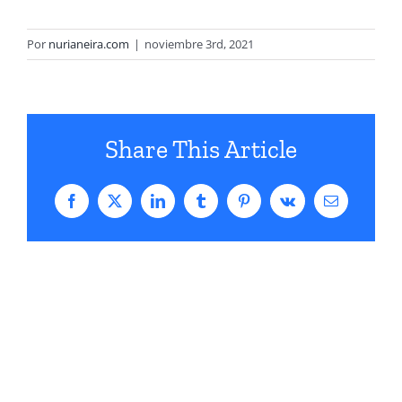
Por
nurianeira.com
|
noviembre 3rd, 2021
Share This Article
Facebook
X
LinkedIn
Tumblr
Pinterest
Vk
Correo
electrónico