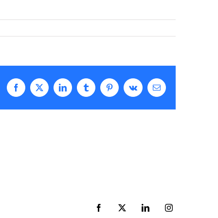
Facebook
X
LinkedIn
Tumblr
Pinterest
Vk
Correo
electrónico
Facebook
X
LinkedIn
Instagram