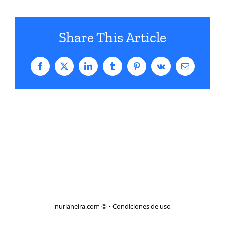
Share This Article
Facebook
X
LinkedIn
Tumblr
Pinterest
Vk
Correo
electrónico
nurianeira.com ©
•
Condiciones de uso