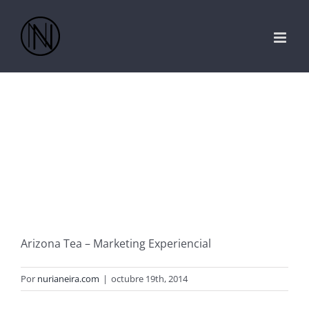
Saltar
al
contenido
Arizona Tea – Marketing Experiencial
Por
nurianeira.com
|
octubre 19th, 2014